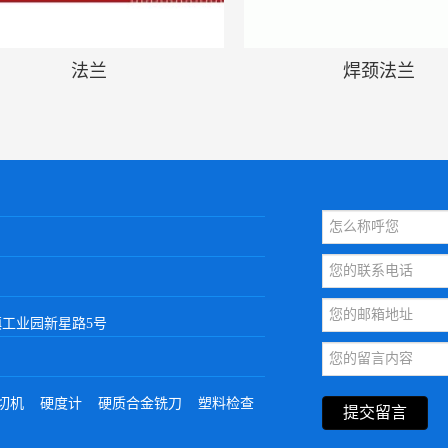
法兰
焊颈法兰
工业园新星路5号
切机
硬度计
硬质合金铣刀
塑料检查