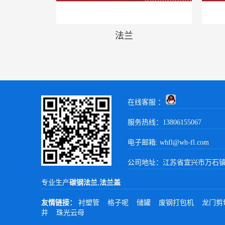
法兰
在线客服 ：
服务热线：13806155067
电子邮箱: whfl@wh-fl.com
公司地址：江苏省宜兴市万石镇
专业生产
碳钢法兰
,
法兰盖
友情链接：
衬塑管
格子呢
储罐
废钢打包机
龙门剪
井
珠光云母