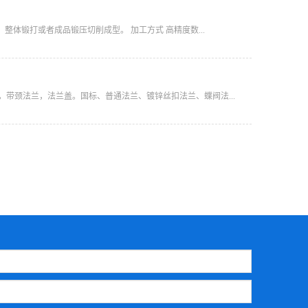
整体锻打或者成品锻压切削成型。 加工方式 高精度数...
凹凸法兰，带颈法兰，法兰盖。国标、普通法兰、镀锌丝扣法兰、蝶阀法...