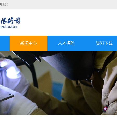
迎您！
新闻中心
人才招聘
资料下载