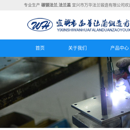
专业生产
碳钢法兰
,
法兰盖
宜兴市万华法兰锻造有限公司欢
首页
关于我们
产品中心