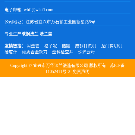
电子邮箱: whfl@wh-fl.com
公司地址：江苏省宜兴市万石镇工业园新星路5号
专业生产
碳钢法兰
,
法兰盖
友情链接：
衬塑管
格子呢
储罐
废钢打包机
龙门剪切机
硬度计
硬质合金铣刀
塑料检查井
珠光云母
Copyright © 宜兴市万华法兰锻造有限公司 版权所有
苏ICP备
11052411号-2
免责声明