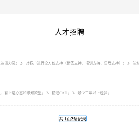
人才招聘
达能力强； 2、对客户进行全方位支持（销售支持、培训支持、售后支持）； 3、能够
有上进心态和求知欲望； 2、精通CAD； 3、最少三年以上经验；...
共
1
页
2
条记录